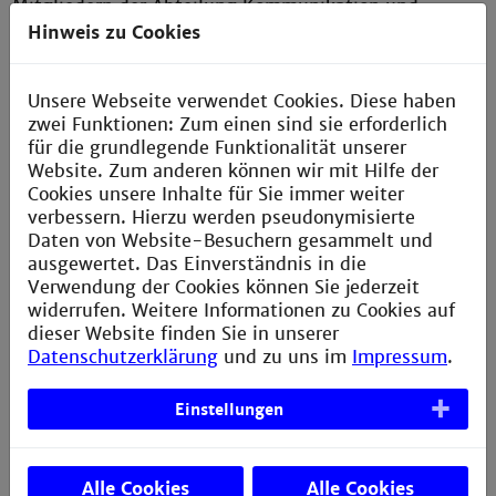
Mitgliedern der Abteilung Kommunikation und
Marketing sowie der Faktultät für Gestaltung
Hinweis zu Cookies
bestand. Die Bewertung wurden nach den
Gesichtspunkten Kreativität und Originalität,
Komposition, Stimmigkeit zum Wettbewerbsthema
Unsere Webseite verwendet Cookies. Diese haben
und technische Qualität vorgenomen.
zwei Funktionen: Zum einen sind sie erforderlich
für die grundlegende Funktionalität unserer
Website. Zum anderen können wir mit Hilfe der
Cookies unsere Inhalte für Sie immer weiter
verbessern. Hierzu werden pseudonymisierte
Daten von Website-Besuchern gesammelt und
Gewinnerfoto von Miriam Hettler (Fotos: Madita
ausgewertet. Das Einverständnis in die
Nisblé)
Verwendung der Cookies können Sie jederzeit
widerrufen. Weitere Informationen zu Cookies auf
dieser Website finden Sie in unserer
Datenschutzerklärung
und zu uns im
Impressum
.
Gewinnerfoto von Angela Gangale
Einstellungen
Gewinnerfoto von Noureddin Albeik
Alle Cookies
Alle Cookies